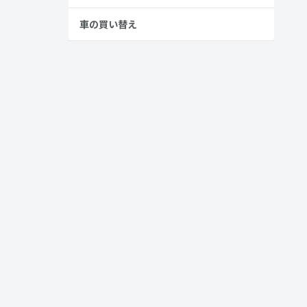
車の買い替え
デル
ドです。
とができま