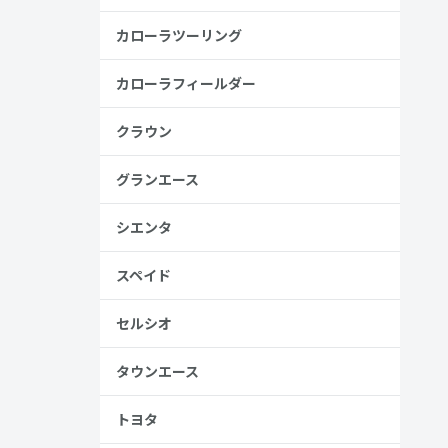
安
カローラツーリング
金歴
り
カローラフィールダー
クラウン
グランエース
見る
シエンタ
スペイド
セルシオ
タウンエース
、売る人は
トヨタ