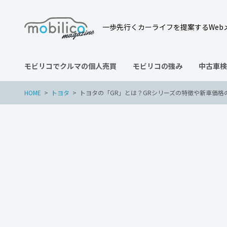
一歩先行くカーライフを提案するWeb
モビリコでクルマの個人売買
モビリコの強み
中古車検
HOME
トヨタ
トヨタの「GR」とは？GRシリーズの特徴や新車価格
トヨタ
2023年4月20日
トヨタの「GR」とは？GR
つのグレードを徹底解説！