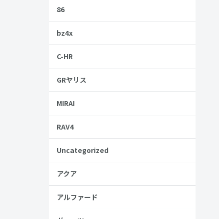
デザイン。
86
bz4x
してください
C-HR
GRヤリス
MIRAI
RAV4
Uncategorized
アクア
アルファード
安
金歴