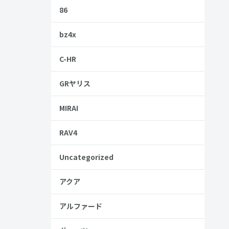
86
bz4x
C-HR
ジII
GRヤリス
MIRAI
RAV4
Uncategorized
金歴
し
アクア
アルファード