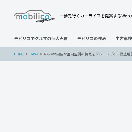
一歩先行くカーライフを提案するWeb
モビリコでクルマの個人売買
モビリコの強み
中古車検
HOME
RAV4
RAV4の内装や室内空間の特徴をグレードごとに徹底解
RAV4
2023年1月5日
RAV4の内装や室内空間の