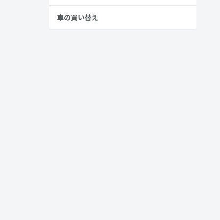
ネは低く抑
車の買い替え
し、シンプル
の快適装備
的に高まり