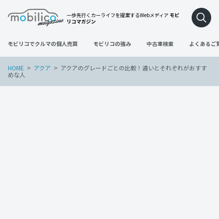
一歩先行くカーライフを提案するWebメディア
モビ
リコマガジン
モビリコでクルマの個人売買
モビリコの強み
中古車検索
よくあるご
HOME
アクア
アクアのグレードごとの比較！違いとそれぞれがおすす
めな人
アクア
2022年3月28日
アクアのグレードごとの比較！違いとそれ
ぞれがおすすめな人