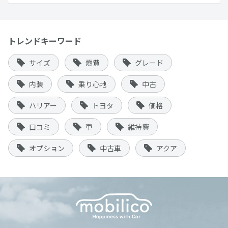
トレンドキーワード
サイズ
燃費
グレード
内装
乗り心地
中古
ハリアー
トヨタ
価格
口コミ
車
維持費
オプション
中古車
アクア