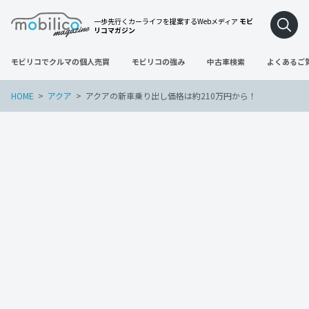
一歩先行くカーライフを提案するWebメディア
モビ
リコマガジン
モビリコでクルマの個人売買
モビリコの強み
中古車検索
よくあるご
HOME
アクア
アクアの新車乗り出し価格は約210万円から！
アクア
2022年3月20日
アクアの新車乗り出し価格は約210万円か
ら！