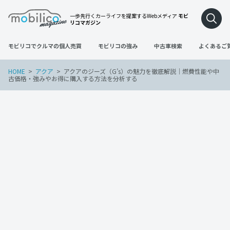
一歩先行くカーライフを提案するWebメディア
モビ
リコマガジン
モビリコでクルマの個人売買
モビリコの強み
中古車検索
よくあるご
HOME
アクア
アクアのジーズ（G’s）の魅力を徹底解説｜燃費性能や中
古価格・強みやお得に購入する方法を分析する
アクア
2023年4月27日
アクアのジーズ（G’s）の魅力を徹底解説
｜燃費性能や中古価格・強みやお得に購
入する方法を分析する