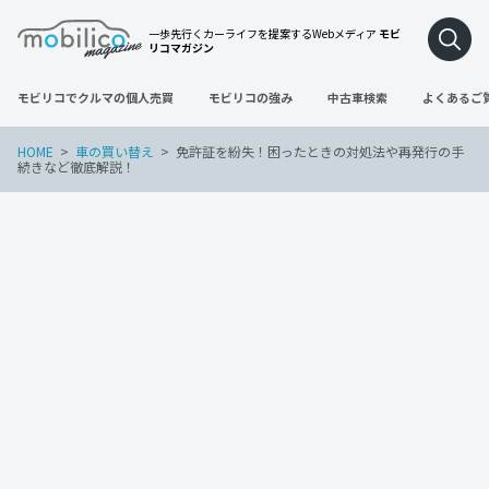
一歩先行くカーライフを提案するWebメディア
モビ
リコマガジン
モビリコでクルマの個人売買
モビリコの強み
中古車検索
よくあるご
HOME
車の買い替え
免許証を紛失！困ったときの対処法や再発行の手
続きなど徹底解説！
車の買い替え
2023年2月28日
免許証を紛失！困ったときの対処法や再
発行の手続きなど徹底解説！