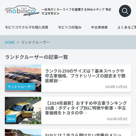
一歩先行くカーライフを提案するWebメディア
モビ
リコマガジン
モビリコでクルマの個人売買
モビリコの強み
中古車検索
よくあるご
HOME
ランドクルーザー
ランドクルーザーの記事一覧
ランクル250のサイズは？基本スペックや
中古車価格、プラドシリーズの歴史まで徹
底解説…
ランドクルーザー
2024年12月5日
【2024年最新】おすすめ中古車ランキング
20選｜ボディタイプ別に特徴や新車・中古
車価格をトヨタの中…
RAV4
2023年8月3日
SUVとは？今さら聞けない定義やメリッ