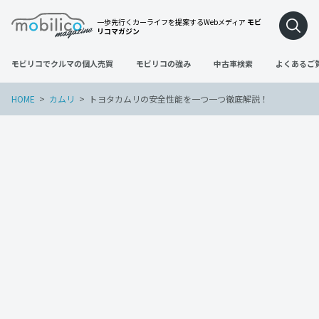
一歩先行くカーライフを提案するWebメディア
モビ
リコマガジン
モビリコでクルマの個人売買
モビリコの強み
中古車検索
よくあるご
HOME
カムリ
トヨタカムリの安全性能を一つ一つ徹底解説！
カムリ
2023年1月31日
トヨタカムリの安全性能を一つ一つ徹底
解説！