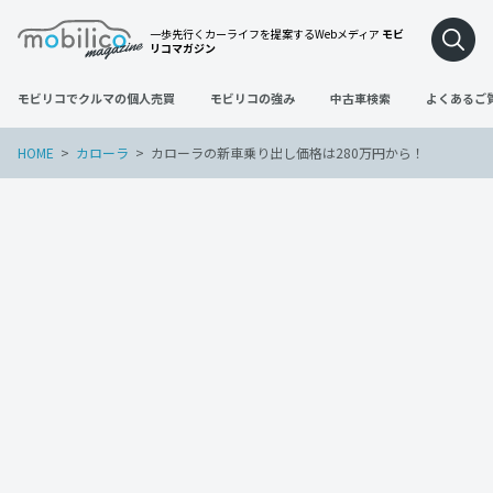
一歩先行くカーライフを提案するWebメディア
モビ
リコマガジン
モビリコでクルマの個人売買
モビリコの強み
中古車検索
よくあるご
HOME
カローラ
カローラの新車乗り出し価格は280万円から！
カローラ
2023年1月31日
カローラの新車乗り出し価格は280万円か
ら！