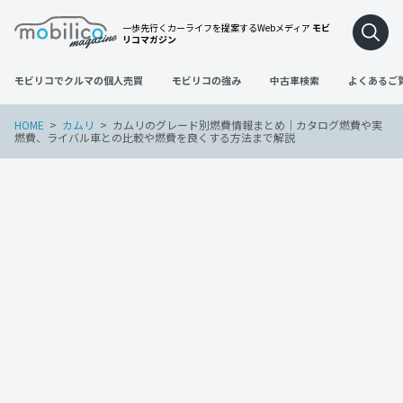
一歩先行くカーライフを提案するWebメディア
モビ
リコマガジン
モビリコでクルマの個人売買
モビリコの強み
中古車検索
よくあるご
HOME
カムリ
カムリのグレード別燃費情報まとめ｜カタログ燃費や実
燃費、ライバル車との比較や燃費を良くする方法まで解説
カムリ
2023年1月31日
カムリのグレード別燃費情報まとめ｜カ
タログ燃費や実燃費、ライバル車との比
較や燃費を良くする方法まで解説