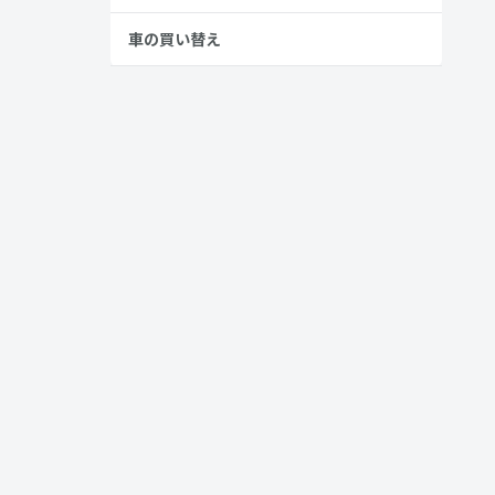
車の買い替え
らせ。ブ
トしま