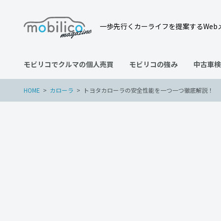
一歩先行くカーライフを提案するWeb
モビリコでクルマの個人売買
モビリコの強み
中古車検
HOME
カローラ
トヨタカローラの安全性能を一つ一つ徹底解説！
カローラ
2023年1月31日
トヨタカローラの安全性能