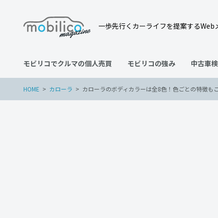
一歩先行くカーライフを提案するWeb
モビリコでクルマの個人売買
モビリコの強み
中古車検
HOME
カローラ
カローラのボディカラーは全8色！色ごとの特徴も
カローラ
2023年1月31日
カローラのボディカラーは