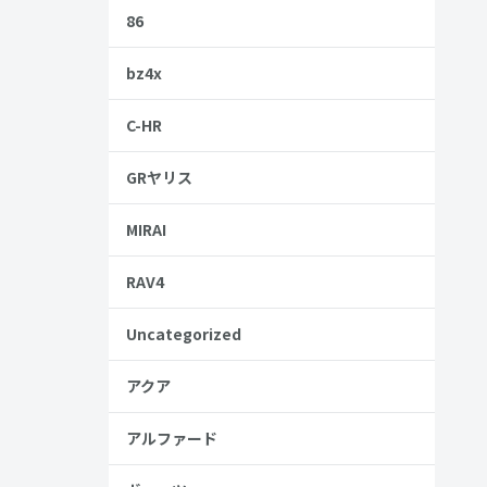
86
bz4x
、ぜひ最後
C-HR
GRヤリス
MIRAI
RAV4
Uncategorized
アクア
安
アルファード
金歴
し