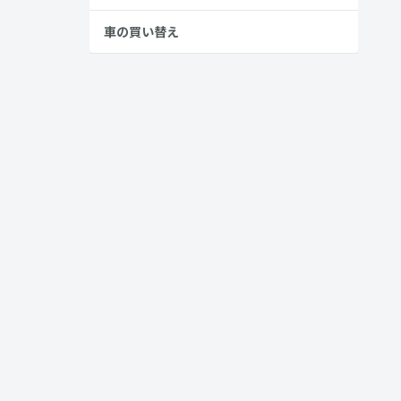
車の買い替え
イルをチェ
ながら冬も冷
革を使うよ
うことで個