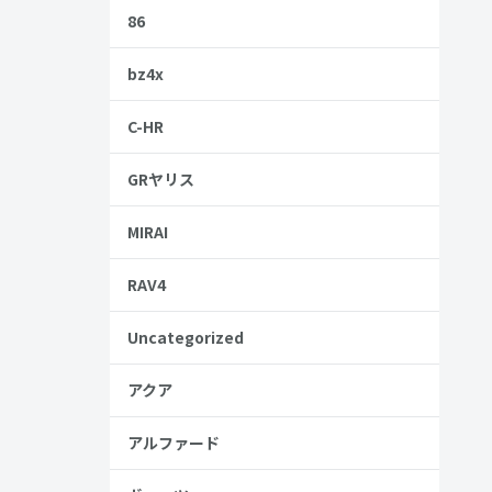
86
しょう。
bz4x
う。
C-HR
GRヤリス
MIRAI
RAV4
Uncategorized
アクア
金歴
し
アルファード