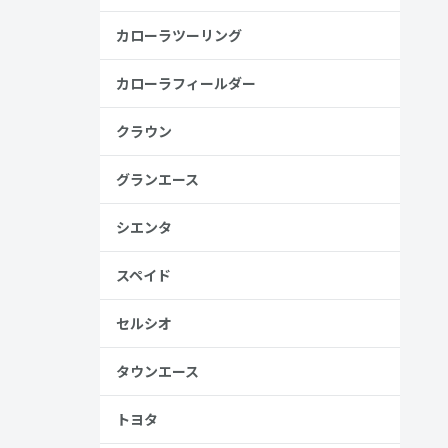
金歴
り
カローラツーリング
カローラフィールダー
高い
クラウン
見る
グランエース
シエンタ
スペイド
セルシオ
タウンエース
、売る人は
トヨタ