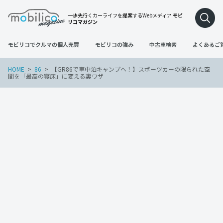
一歩先行くカーライフを提案するWebメディア
モビ
リコマガジン
モビリコでクルマの個人売買
モビリコの強み
中古車検索
よくあるご
HOME
86
【GR86で車中泊キャンプへ！】スポーツカーの限られた空
間を「最高の寝床」に変える裏ワザ
86
2026年5月26日
【GR86で車中泊キャンプへ！】スポーツ
カーの限られた空間を「最高の寝床」に
変える裏ワザ