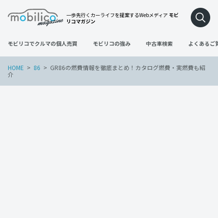
一歩先行くカーライフを提案するWebメディア
モビ
リコマガジン
モビリコでクルマの個人売買
モビリコの強み
中古車検索
よくあるご
HOME
86
GR86の燃費情報を徹底まとめ！カタログ燃費・実燃費も紹
介
86
2022年6月29日
GR86の燃費情報を徹底まとめ！カタログ
燃費・実燃費も紹介