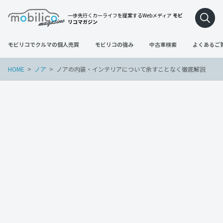
一歩先行くカーライフを提案するWebメディア
モビ
リコマガジン
モビリコでクルマの個人売買
モビリコの強み
中古車検索
よくあるご
HOME
ノア
ノアの内装・インテリアについて余すことなく徹底解説
ノア
2022年4月30日
ノアの内装・インテリアについて余すこ
となく徹底解説