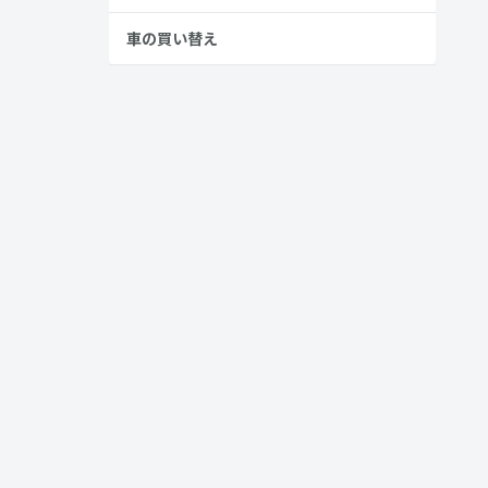
車の買い替え
イナーチェン
います。大き
ほどです。
イナーチェン
、中古車のど