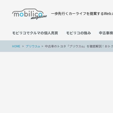
一歩先行くカーライフを提案するWeb
モビリコでクルマの個人売買
モビリコの強み
中古車検
HOME
プリウスα
中古車のトヨタ「プリウスα」を徹底解説！おト
プリウスα
2022年9月30日
中古車のトヨタ「プリウス
意点は？