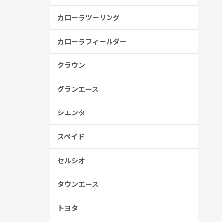
カローラツーリング
カローラフィールダー
金歴
り
クラウン
グランエース
高い
シエンタ
見る
スペイド
セルシオ
タウンエース
トヨタ
、売る人は