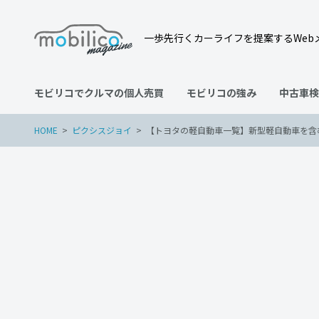
一歩先行くカーライフを提案するWeb
モビリコでクルマの個人売買
モビリコの強み
中古車検
HOME
ピクシスジョイ
【トヨタの軽自動車一覧】新型軽自動車を含
ピクシスジョイ
ピクシスバン
2022年12月25日
【トヨタの軽自動車一覧】
徹底比較！