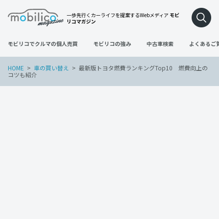
一歩先行くカーライフを提案するWebメディア
モビ
リコマガジン
モビリコでクルマの個人売買
モビリコの強み
中古車検索
よくあるご
HOME
車の買い替え
最新版トヨタ燃費ランキングTop10 燃費向上の
コツも紹介
車の買い替え
2023年2月28日
最新版トヨタ燃費ランキングTop10 燃
費向上のコツも紹介