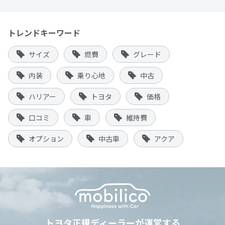
トレンドキーワード
サイズ
燃費
グレード
内装
乗り心地
中古
ハリアー
トヨタ
価格
口コミ
車
維持費
オプション
中古車
アクア
トヨタ正規ディーラーが運営する