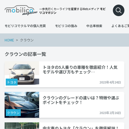
一歩先行くカーライフを提案するWebメディア
モビ
リコマガジン
モビリコでクルマの個人売買
モビリコの強み
中古車検索
よくあるご
HOME
クラウン
クラウンの記事一覧
トヨタの5人乗りの車種を徹底紹介！人気
モデルや選び方もチェック…
トヨタ
2023年4月24日
クラウンのグレードの違いは？特徴や選ぶ
ポイントをチェック！
クラウン
2023年2月16日
中古車のトヨタ「クラウン」を徹底解説！