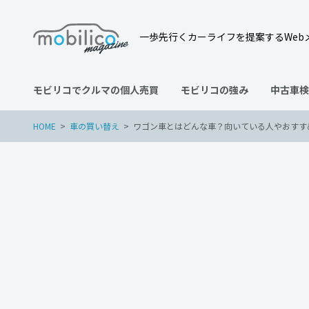
一歩先行くカーライフを提案するWeb
モビリコでクルマの個人売買
モビリコの強み
中古車検
HOME
車の買い替え
ワゴン車とはどんな車？向いている人やおすす
車の買い替え
2023年2月28日
ワゴン車とはどんな車？向
介