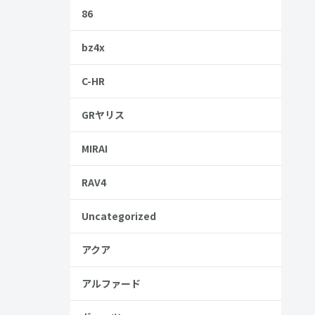
86
します。
bz4x
C-HR
GRヤリス
MIRAI
RAV4
Uncategorized
アクア
アルファード
金歴
し