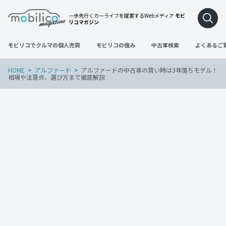
一歩先行くカーライフを提案するWebメディア
モビ
リコマガジン
モビリコでクルマの個人売買
モビリコの強み
中古車検索
よくあるご
HOME
アルファード
アルファードの中古車の買い時は3年落ちモデル！
相場や注意点、選び方まで徹底解説
アルファード
車の買い替え
2023年9月21日
アルファードの中古車の買い時は3年落ち
モデル！相場や注意点、選び方まで徹底
解説