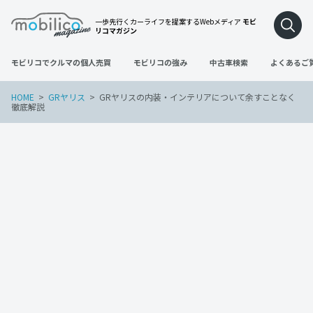
一歩先行くカーライフを提案するWebメディア
モビ
リコマガジン
モビリコでクルマの個人売買
モビリコの強み
中古車検索
よくあるご
HOME
GRヤリス
GRヤリスの内装・インテリアについて余すことなく
徹底解説
GRヤリス
2022年11月10日
GRヤリスの内装・インテリアについて余
すことなく徹底解説