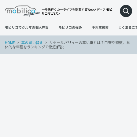
一歩先行くカーライフを提案するWebメディア
モビ
リコマガジン
モビリコでクルマの個人売買
モビリコの強み
中古車検索
よくあるご
HOME
車の買い替え
リセールバリューの高い車とは？目安や特徴、具
体的な車種をランキングで徹底解説
車の買い替え
2023年2月28日
リセールバリューの高い車とは？目安や
特徴、具体的な車種をランキングで徹底
解説