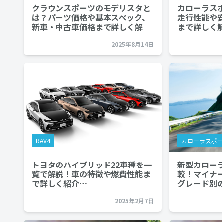
クラウンスポーツのモデリスタと
カローラス
は？パーツ価格や基本スペック、
走行性能や
新車・中古車価格まで詳しく解
まで詳しく
説…
2025年8月14日
RAV4
カローラスポ
トヨタのハイブリッド22車種を一
新型カロー
覧で解説！車の特徴や燃費性能ま
較！マイナ
で詳しく紹介…
グレード別
2025年2月7日