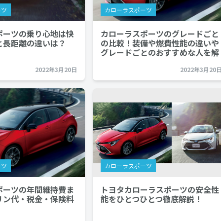
ーツ
カローラスポーツ
ポーツの乗り心地は快
カローラスポーツのグレードごと
と長距離の違いは？
の比較！装備や燃費性能の違いや
グレードごとのおすすめな人を解
説…
2022年3月20日
2022年3月20
ーツ
カローラスポーツ
ポーツの年間維持費ま
トヨタカローラスポーツの安全性
リン代・税金・保険料
能をひとつひとつ徹底解説！