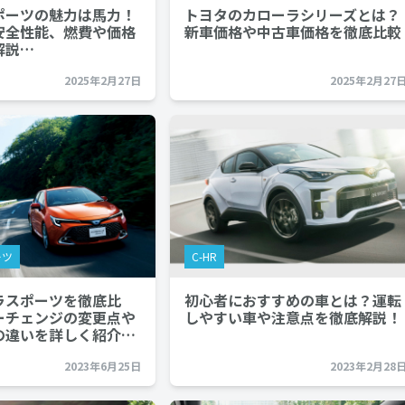
ポーツの魅力は馬力！
トヨタのカローラシリーズとは？
安全性能、燃費や価格
新車価格や中古車価格を徹底比較
解説…
2025年2月27日
2025年2月27
ーツ
C-HR
ラスポーツを徹底比
初心者におすすめの車とは？運転
ーチェンジの変更点や
しやすい車や注意点を徹底解説！
の違いを詳しく紹介…
2023年6月25日
2023年2月28