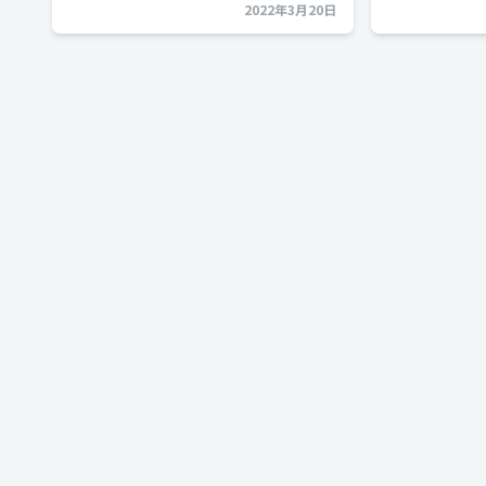
2022年3月20日
投
稿
ナ
ビ
ゲ
ー
シ
ョ
ン