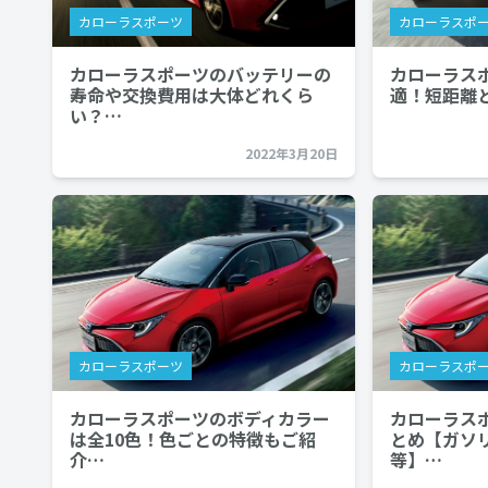
カローラスポーツ
カローラスポ
カローラスポーツのバッテリーの
カローラス
寿命や交換費用は大体どれくら
適！短距離
い？…
2022年3月20日
カローラスポーツ
カローラスポ
カローラスポーツのボディカラー
カローラス
は全10色！色ごとの特徴もご紹
とめ【ガソ
介…
等】…