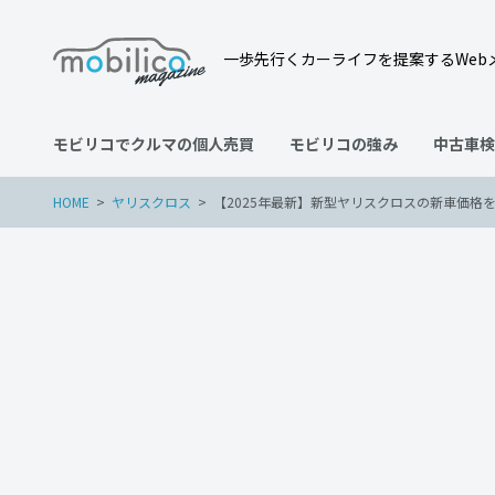
一歩先行くカーライフを提案するWeb
モビリコでクルマの個人売買
モビリコの強み
中古車検
HOME
ヤリスクロス
【2025年最新】新型ヤリスクロスの新車価
ヤリスクロス
2023年6月25日
【2025年最新】新型ヤリ
もり方法や納期、中古車価