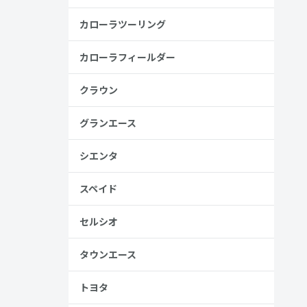
カローラツーリング
安
カローラフィールダー
金歴
し
クラウン
グランエース
高い
シエンタ
見る
スペイド
セルシオ
タウンエース
トヨタ
、売る人は