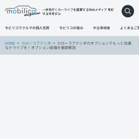
一歩先行くカーライフを提案するWebメディア
モビ
リコマガジン
モビリコでクルマの個人売買
モビリコの強み
中古車検索
よくあるご
HOME
カローラアクシオ
カローラアクシオのオプションでもっと快適
なドライブを！オプション装備を徹底解説
カローラアクシオ
2022年11月30日
カローラアクシオのオプションでもっと
快適なドライブを！オプション装備を徹
底解説