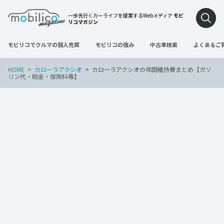
一歩先行くカーライフを提案するWebメディア
モビ
リコマガジン
モビリコでクルマの個人売買
モビリコの強み
中古車検索
よくあるご
HOME
カローラアクシオ
カローラアクシオの年間維持費まとめ【ガソ
リン代・税金・保険料等】
カローラアクシオ
2022年11月11日
カローラアクシオの年間維持費まとめ
【ガソリン代・税金・保険料等】