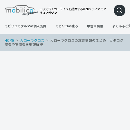
一歩先行くカーライフを提案するWebメディア
モビ
リコマガジン
モビリコでクルマの個人売買
モビリコの強み
中古車検索
よくあるご
HOME
カローラクロス
カローラクロスの燃費情報のまとめ｜カタログ
燃費や実燃費を徹底解説
カローラクロス
2022年4月25日
カローラクロスの燃費情報のまとめ｜カ
タログ燃費や実燃費を徹底解説