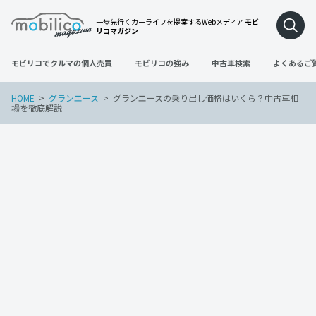
一歩先行くカーライフを提案するWebメディア
モビ
リコマガジン
モビリコでクルマの個人売買
モビリコの強み
中古車検索
よくあるご
HOME
グランエース
グランエースの乗り出し価格はいくら？中古車相
場を徹底解説
グランエース
2023年1月5日
グランエースの乗り出し価格はいくら？
中古車相場を徹底解説