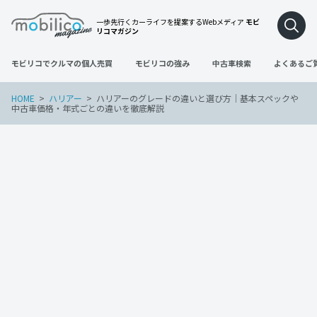
一歩先行くカーライフを提案するWebメディア
モビ
リコマガジン
モビリコでクルマの個人売買
モビリコの強み
中古車検索
よくあるご
HOME
ハリアー
ハリアーのグレードの違いと選び方｜基本スペックや
中古車価格・年式ごとの違いを徹底解説
ハリアー
2022年11月10日
ハリアーのグレードの違いと選び方｜基
本スペックや中古車価格・年式ごとの違い
を徹底解説