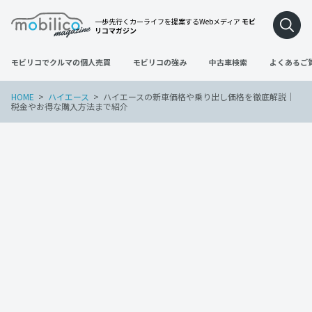
一歩先行くカーライフを提案するWebメディア
モビ
リコマガジン
モビリコでクルマの個人売買
モビリコの強み
中古車検索
よくあるご
HOME
ハイエース
ハイエースの新車価格や乗り出し価格を徹底解説｜
税金やお得な購入方法まで紹介
ハイエース
2022年11月30日
ハイエースの新車価格や乗り出し価格を
徹底解説｜税金やお得な購入方法まで紹
介