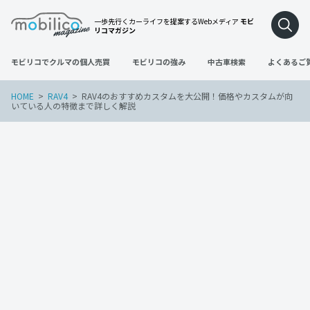
一歩先行くカーライフを提案するWebメディア
モビ
リコマガジン
モビリコでクルマの個人売買
モビリコの強み
中古車検索
よくあるご
HOME
RAV4
RAV4のおすすめカスタムを大公開！価格やカスタムが向
いている人の特徴まで詳しく解説
RAV4
2023年1月5日
RAV4のおすすめカスタムを大公開！価格
やカスタムが向いている人の特徴まで詳
しく解説