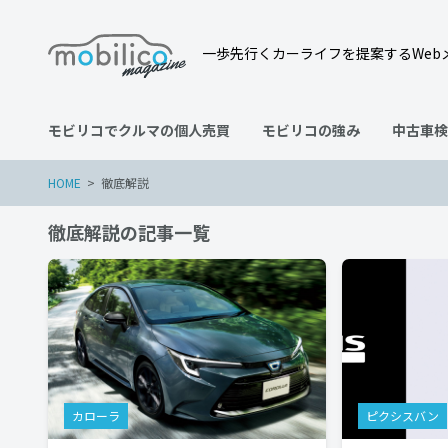
一歩先行くカーライフを提案するWeb
モビリコでクルマの個人売買
モビリコの強み
中古車検
HOME
徹底解説
徹底解説の記事一覧
カローラ
ピクシスバン