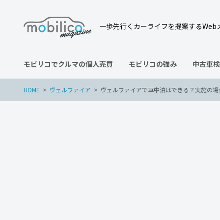
一歩先行くカーライフを提案するWeb
モビリコでクルマの個人売買
モビリコの強み
中古車検
HOME
ヴェルファイア
ヴェルファイアで車中泊はできる？実施の場
ヴェルファイア
2022年5月29日
ヴェルファイアで車中泊は
グッズとは？