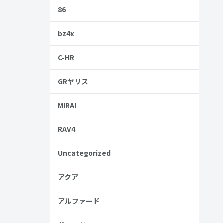
いいのかな
86
bz4x
C-HR
GRヤリス
MIRAI
RAV4
Uncategorized
アクア
安
金歴
アルファード
り