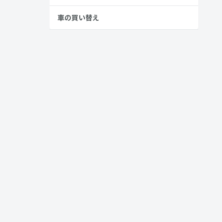
ました。先
車の買い替え
拡充が行わ
。
室内空間
されている