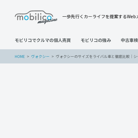
一歩先行くカーライフを提案するWeb
モビリコでクルマの個人売買
モビリコの強み
中古車検
HOME
ヴォクシー
ヴォクシーのサイズをライバル車と徹底比較｜シ
ヴォクシー
2022年4月6日
ヴォクシーのサイズをライ
新車価格・中古車価格まで