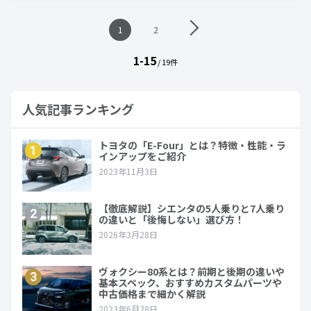
投
1
2
稿
ナ
1-15
ビ
/ 19件
ゲ
ー
シ
人気記事ランキング
ョ
ン