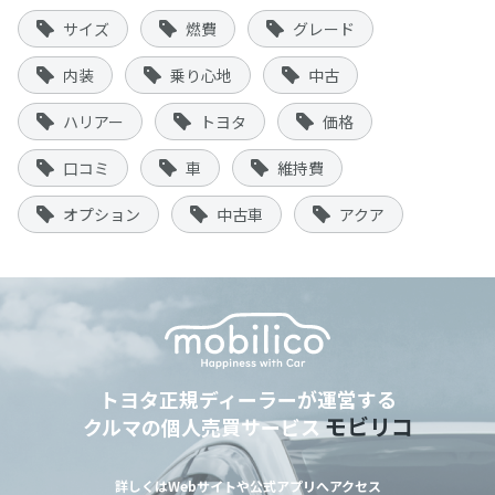
サイズ
燃費
グレード
内装
乗り心地
中古
ハリアー
トヨタ
価格
口コミ
車
維持費
オプション
中古車
アクア
トヨタ正規ディーラーが運営する
モビリコ
クルマの個人売買サービス
詳しくはWebサイトや公式アプリへアクセス