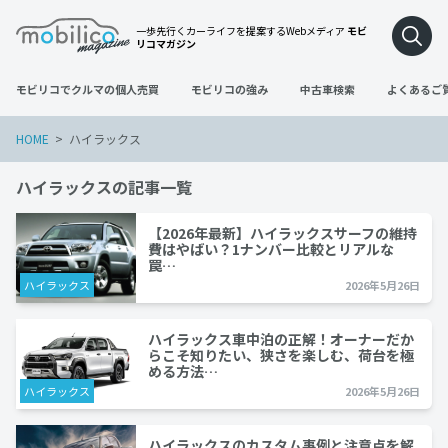
一歩先行くカーライフを提案するWebメディア
モビ
リコマガジン
モビリコでクルマの個人売買
モビリコの強み
中古車検索
よくあるご
HOME
ハイラックス
ハイラックスの記事一覧
【2026年最新】ハイラックスサーフの維持
費はやばい？1ナンバー比較とリアルな
罠…
ハイラックス
2026年5月26日
ハイラックス車中泊の正解！オーナーだか
らこそ知りたい、狭さを楽しむ、荷台を極
める方法…
ハイラックス
2026年5月26日
ハイラックスのカスタム事例と注意点を解