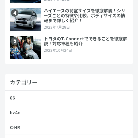
カテゴリー
86
bz4x
C-HR