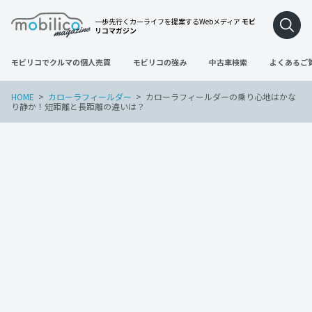
一歩先行くカーライフを提案するWebメディア
モビ
リコマガジン
モビリコでクルマの個人売買
モビリコの強み
中古車検索
よくあるご
HOME
カローラフィールダー
カローラフィールダーの乗り心地はかな
り静か！短距離と長距離の違いは？
カローラフィールダー
2022年3月20日
カローラフィールダーの乗り心地はかな
り静か！短距離と長距離の違いは？