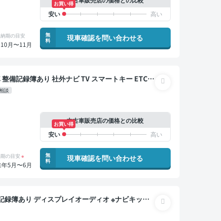
お買い得
無
納期の目安
現車確認を問い合わせる
料
10月〜11月
相談
中古車販売店の価格との比較
お買い得
無
納期の目安
※
現車確認を問い合わせる
料
来年5月〜6月
ライブレコーダー 片側電動スライドドア 7人乗り