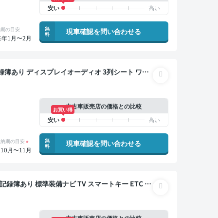
無
納期の目安
現車確認を問い合わせる
料
来年1月〜2月
コーダー 衝突軽減 片側電動スライドドア 7人乗り
中古車販売店の価格との比較
お買い得
無
納期の目安
※
現車確認を問い合わせる
料
10月〜11月
中古車販売店の価格との比較