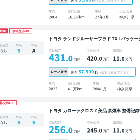
月々
円
※金額は変更できます。
年式
走行距離
車検
出品地域
2004
16.1万km
27年3月
神奈川県
納期
価格交渉OK
トヨタ ランドクルーザープラド TX Lパッケージ マット
あり ディスプレイオーディオ ※ナビキットあり
板金歴
外装
内装
スマートキー ETC サンルーフ バックモニタ
S
A
なし
支払総額
本体価格
諸費用
431
.0
420
11
.0
.0
万円
万円
万円
57,500
ローン
参考
月々
円
※金額は変更できます。
年式
走行距離
車検
出品地域
2023
4.1万km
28年1月
神奈川県
格交渉OK
トヨタ カローラクロス Z 美品 禁煙車 整備記録簿あり ディスプレイオーディオ TV ブラインドス
ポットモニター オートクルーズ スマートキー 
板金歴
外装
内装
カメラ ドライブレコーダー 衝突軽減
S
S
なし
支払総額
本体価格
諸費用
256
.0
245
11
.0
.0
万円
万円
万円