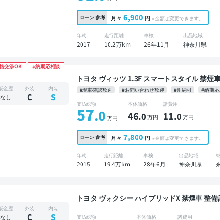
6,900
ローン
参考
月々
円
※金額は変更できます。
年式
走行距離
車検
出品地域
2017
10.2万km
26年11月
神奈川県
格交渉OK
※納期応相談
トヨタ ヴィッツ 1.3F スマートスタイル 禁煙車 整備記録簿あり 社外ナビ TV スマートキー ETC
バックモニター 社外アルミ
板金歴
外装
内装
#現車確認歓迎
#お問い合わせ歓迎
#即納可
#納期応
C
S
なし
支払総額
本体価格
諸費用
57
.0
46
11
.0
.0
万円
万円
万円
7,800
ローン
参考
月々
円
※金額は変更できます。
年式
走行距離
車検
出品地域
2015
19.4万km
28年6月
神奈川県
トヨタ ヴォクシー ハイブリッドX 禁煙車 整備記録簿あり ディスプレイオーディオ ※ナビキット
あり TV 3列シート ETC バックモニター ド
板金歴
外装
内装
C
S
なし
支払総額
本体価格
諸費用