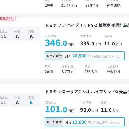
2008
21.9万km
27年7月
神奈川県
格交渉OK
トヨタ ノア ハイブリッドS-Z 禁煙車 整備記録簿あり ディスプレイオーディオ TV オートクルー
ズ 3列シート スマートキー ETC バックモニ
板金歴
外装
内装
A
A
なし
支払総額
本体価格
諸費用
346
.0
335
11
.0
.0
万円
万円
万円
46,500
ローン
参考
月々
円
※金額は変更できます。
年式
走行距離
車検
出品地域
2025
3.7万km
28年3月
神奈川県
トヨタ カローラアクシオ ハイブリッドG 美品 禁煙車 整備記録簿あり 販売店オプションナビ TV
スマートキー バックモニター ドライブレコー
板金歴
外装
内装
A
S
なし
支払総額
本体価格
諸費用
101
.0
90
11
.0
.0
万円
万円
万円
13,600
ローン
参考
月々
円
※金額は変更できます。