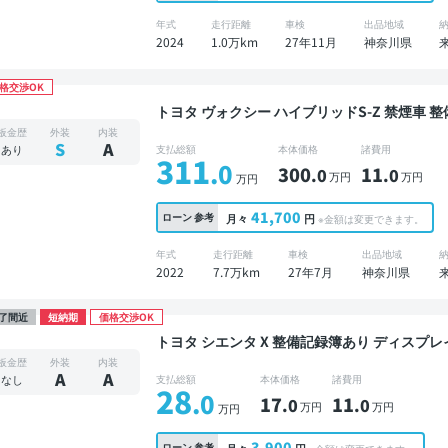
年式
走行距離
車検
出品地域
2024
1.0万km
27年11月
神奈川県
格交渉OK
トヨタ ヴォクシー ハイブリッドS-Z 禁煙車 整備記録簿あり ディスプレイオーディオ ※ナビキッ
トあり TV オートクルーズ 3列シート スマート
板金歴
外装
内装
外アルミ 衝突軽減 両側電動スライドドア 7人
S
A
あり
支払総額
本体価格
諸費用
311
.0
300
11
.0
.0
万円
万円
万円
41,700
ローン
参考
月々
円
※金額は変更できます。
年式
走行距離
車検
出品地域
2022
7.7万km
27年7月
神奈川県
了間近
短納期
価格交渉OK
トヨタ シエンタ X 整備記録簿あり ディスプレイオーディオ 3列シート ワイヤレスキー ドライブ
レコーダー 7人乗り
板金歴
外装
内装
A
A
なし
支払総額
本体価格
諸費用
28
.0
17
11
.0
.0
万円
万円
万円
3,900
ローン
参考