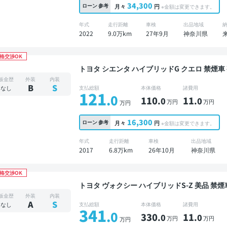
34,300
ローン
参考
月々
円
※金額は変更できます。
年式
走行距離
車検
出品地域
2022
9.0万km
27年9月
神奈川県
格交渉OK
トヨタ シエンタ ハイブリッドG クエロ 禁煙車 整備記録簿あり ディスプレイオーディオ TV 3列シ
ート ワイヤレスキー スマートキー ETC バッ
板金歴
外装
内装
スライドドア 7人乗り
B
S
なし
支払総額
本体価格
諸費用
121
.0
110
11
.0
.0
万円
万円
万円
16,300
ローン
参考
月々
円
※金額は変更できます。
年式
走行距離
車検
出品地域
2017
6.8万km
26年10月
神奈川県
格交渉OK
トヨタ ヴォクシー ハイブリッドS-Z 美品 禁煙車 整備記録簿あり ディスプレイオーディオ TV 後
席モニター ブラインドスポットモニター オート
板金歴
外装
内装
クドア バックモニター ドライブレコーダー 衝
A
S
なし
支払総額
本体価格
諸費用
341
.0
330
11
.0
.0
万円
万円
万円