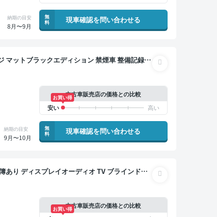
無
納期の目安
現車確認を問い合わせる
料
8月〜9月
ブラックエディション 禁煙車 整備記録簿
 TV ブラインドスポットモニター オートクルーズ
ー 全方位カメラ ドライブレコーダー 衝突軽減
中古車販売店の価格との比較
お買い得
無
納期の目安
現車確認を問い合わせる
料
9月〜10月
サンルーフ 電動バックドア バックモニター 全方位
中古車販売店の価格との比較
お買い得