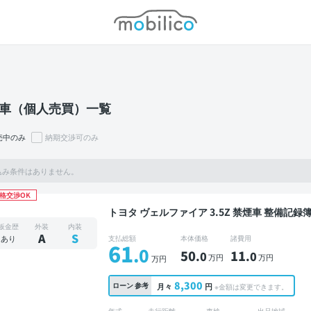
モビリコ
車（個人売買）一覧
売中のみ
納期交渉可のみ
込み条件はありません。
格交渉OK
トヨタ ヴェルファイア 3.5Z 禁煙車 整備記録簿あり ディスプレイオーディオ ※ナビキットあり
TV 後席モニター オートクルーズ 3列シート 
板金歴
外装
内装
ドア 7人乗り
A
S
あり
支払総額
本体価格
諸費用
61
.0
50
11
.0
.0
万円
万円
万円
8,300
ローン
参考
月々
円
※金額は変更できます。
年式
走行距離
車検
出品地域