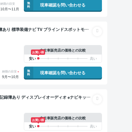
無
納期の目安
現車確認を問い合わせる
料
10月〜11月
ワイヤレスキー スマートキー サンルーフ バックモ
中古車販売店の価格との比較
お買い得
無
納期の目安
※
現車確認を問い合わせる
料
9月〜10月
ト ワイヤレスキー ETC バックモニター 全方位カ
ライドドア 7人乗り
中古車販売店の価格との比較
お買い得