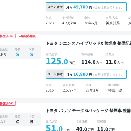
45,700
ローン
参考
月々
円
※金額は変更できます。
年式
走行距離
車検
出品地域
2023
4.3万km
28年6月
神奈川県
格交渉OK
※納期応相談
トヨタ シエンタ ハイブリッドX 禁煙車 整備記録簿あり ディスプレイオーディオ 3列シート ワイ
ヤレスキー ETC バックモニター ドライブレ
板金歴
外装
内装
S
S
あり
支払総額
本体価格
諸費用
125
.0
114
11
.0
.0
万円
万円
万円
16,800
ローン
参考
月々
円
※金額は変更できます。
年式
走行距離
車検
出品地域
2016
2.5万km
27年2月
神奈川県
格交渉OK
トヨタ パッソ モーダ Gパッケージ 禁煙車 整備記録簿あり 標準装備ナビ TV スマートキー ETC バ
ックモニター 衝突軽減
板金歴
外装
内装
C
B
なし
支払総額
本体価格
諸費用
51
.0
40
11
.0
.0
万円
万円
万円