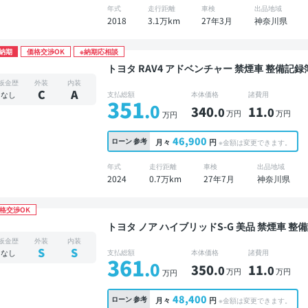
年式
走行距離
車検
出品地域
2018
3.1万km
27年3月
神奈川県
納期
価格交渉OK
※納期応相談
トヨタ RAV4 アドベンチャー 禁煙車 整備記録簿あり 標準装備ナビ TV ブラインドスポットモニ
ター デジタルインナーミラー オートクルーズ 
板金歴
外装
内装
ニター 衝突軽減
C
A
なし
支払総額
本体価格
諸費用
351
.0
340
11
.0
.0
万円
万円
万円
46,900
ローン
参考
月々
円
※金額は変更できます。
年式
走行距離
車検
出品地域
2024
0.7万km
27年7月
神奈川県
格交渉OK
トヨタ ノア ハイブリッドS-G 美品 禁煙車 整備記録簿あり ディスプレイオーディオ ※ナビキット
あり TV 後席モニター オートクルーズ 3列シー
板金歴
外装
内装
メラ ドライブレコーダー 衝突軽減 両側電動ス
S
S
なし
支払総額
本体価格
諸費用
361
.0
350
11
.0
.0
万円
万円
万円
48,400
ローン
参考
月々
円
※金額は変更できます。