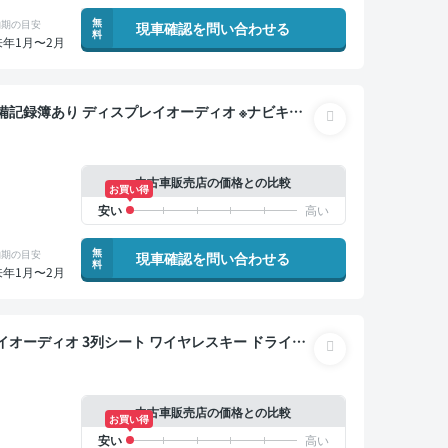
無
納期の目安
現車確認を問い合わせる
料
来年1月〜2月
キー ETC バックモニター ドライブレコーダー 社
乗り
中古車販売店の価格との比較
お買い得
無
納期の目安
現車確認を問い合わせる
料
来年1月〜2月
中古車販売店の価格との比較
お買い得