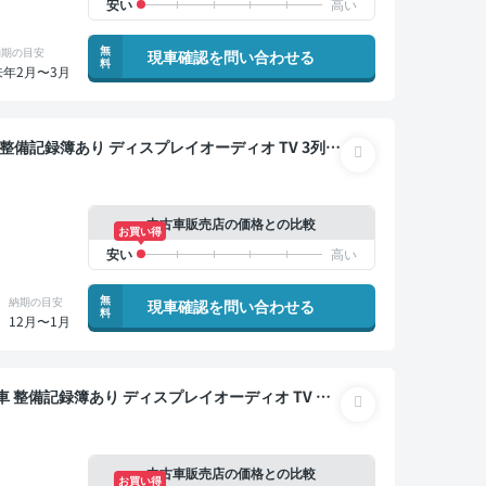
無
納期の目安
現車確認を問い合わせる
料
来年2月〜3月
クモニター ドライブレコーダー 衝突軽減 両側電動
中古車販売店の価格との比較
お買い得
無
納期の目安
現車確認を問い合わせる
料
12月〜1月
クルーズ 3列シート スマートキー ETC 電動バッ
突軽減 両側電動スライドドア 7人乗り
中古車販売店の価格との比較
お買い得