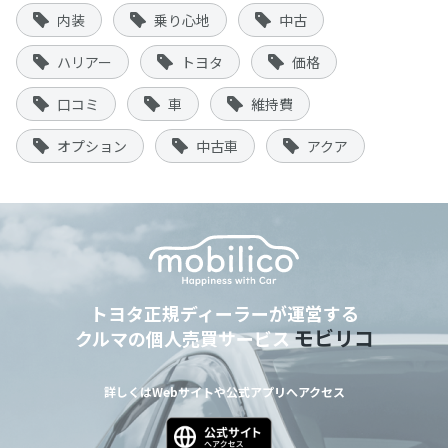
内装
乗り心地
中古
ハリアー
トヨタ
価格
口コミ
車
維持費
オプション
中古車
アクア
トヨタ正規ディーラーが運営する
モビリコ
クルマの個人売買サービス
詳しくはWebサイトや公式アプリへアクセス