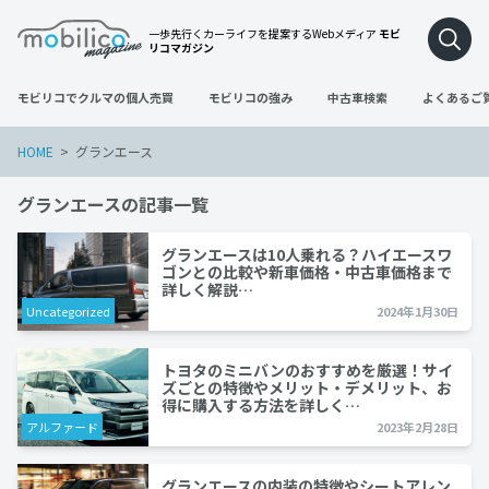
一歩先行くカーライフを提案するWebメディア
モビ
リコマガジン
モビリコでクルマの個人売買
モビリコの強み
中古車検索
よくあるご
HOME
グランエース
グランエースの記事一覧
グランエースは10人乗れる？ハイエースワ
ゴンとの比較や新車価格・中古車価格まで
詳しく解説…
Uncategorized
2024年1月30日
トヨタのミニバンのおすすめを厳選！サイ
ズごとの特徴やメリット・デメリット、お
得に購入する方法を詳しく…
アルファード
2023年2月28日
グランエースの内装の特徴やシートアレン