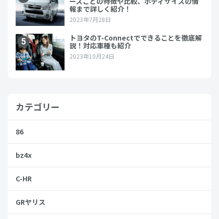
カテゴリー
86
bz4x
C-HR
GRヤリス