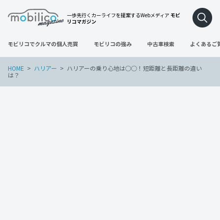
一歩先行くカーライフを提案するWebメディア
モビ
リコマガジン
モビリコでクルマの個人売買
モビリコの強み
中古車検索
よくあるご
HOME
ハリアー
ハリアーの乗り心地は○○！短距離と長距離の違い
は？
ハリアー
2022年2月11日
ハリアーの乗り心地は○○！短距離と長
距離の違いは？