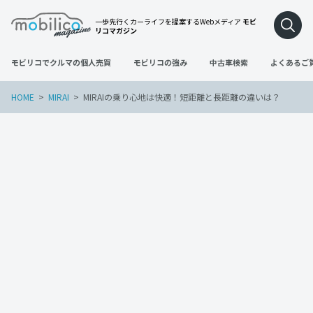
一歩先行くカーライフを提案するWebメディア
モビ
リコマガジン
モビリコでクルマの個人売買
モビリコの強み
中古車検索
よくあるご
HOME
MIRAI
MIRAIの乗り心地は快適！短距離と長距離の違いは？
MIRAI
2022年11月28日
MIRAIの乗り心地は快適！短距離と長距離
の違いは？