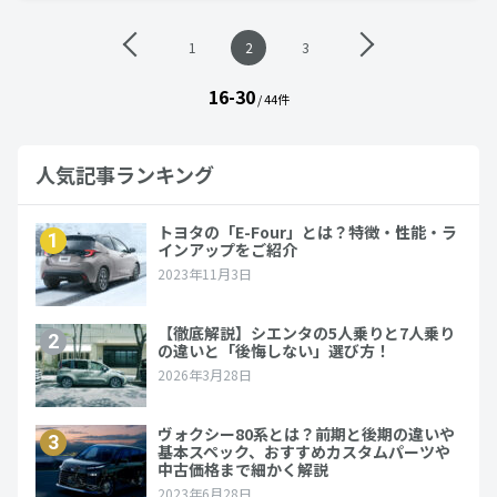
投
1
2
3
稿
ナ
16-30
ビ
/ 44件
ゲ
ー
シ
人気記事ランキング
ョ
ン