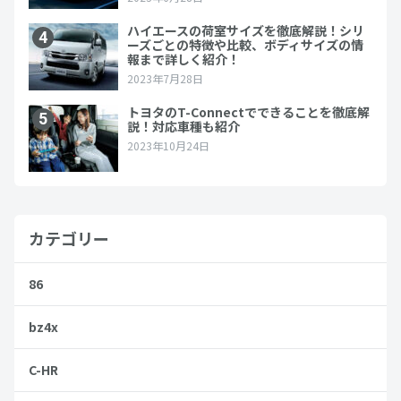
カテゴリー
86
bz4x
C-HR