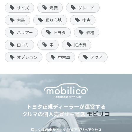
サイズ
燃費
グレード
内装
乗り心地
中古
ハリアー
トヨタ
価格
口コミ
車
維持費
オプション
中古車
アクア
トヨタ正規ディーラーが運営する
モビリコ
クルマの個人売買サービス
詳しくはWebサイトや公式アプリへアクセス