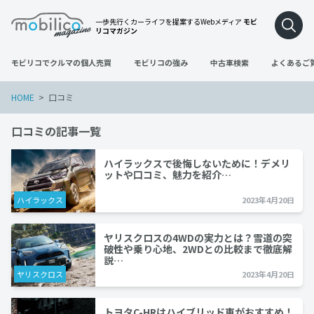
一歩先行くカーライフを提案するWebメディア
モビ
リコマガジン
モビリコでクルマの個人売買
モビリコの強み
中古車検索
よくあるご
HOME
口コミ
口コミの記事一覧
ハイラックスで後悔しないために！デメリ
ットや口コミ、魅力を紹介…
ハイラックス
2023年4月20日
ヤリスクロスの4WDの実力とは？雪道の突
破性や乗り心地、2WDとの比較まで徹底解
説…
ヤリスクロス
2023年4月20日
トヨタC-HRはハイブリッド車がおすすめ！