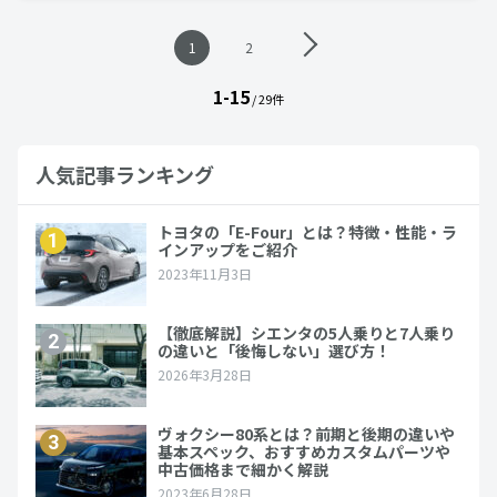
投
1
2
稿
ナ
1-15
ビ
/ 29件
ゲ
ー
シ
人気記事ランキング
ョ
ン