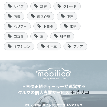
サイズ
燃費
グレード
内装
乗り心地
中古
ハリアー
トヨタ
価格
口コミ
車
維持費
オプション
中古車
アクア
トヨタ正規ディーラーが運営する
モビリコ
クルマの個人売買サービス
詳しくはWebサイトや公式アプリへアクセス