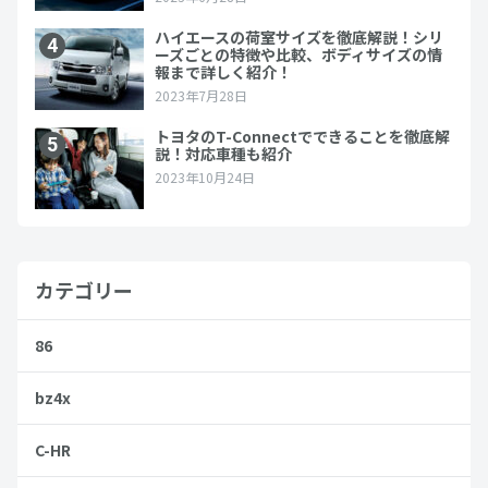
カテゴリー
86
bz4x
C-HR