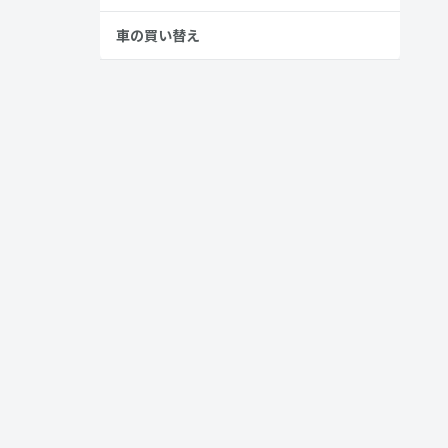
ウス・プリ
車の買い替え
完全に区切ら
とはありま
くいという