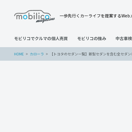
一歩先行くカーライフを提案するWeb
モビリコでクルマの個人売買
モビリコの強み
中古車検
HOME
カローラ
【トヨタのセダン一覧】新型セダンを含む全セダン
カローラ
トヨタ
プリウス
2022年12月11日
【トヨタのセダン一覧】新
較！