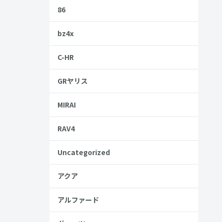
86
bz4x
C-HR
GRヤリス
MIRAI
安
金歴
RAV4
し
Uncategorized
アクア
見る
アルファード