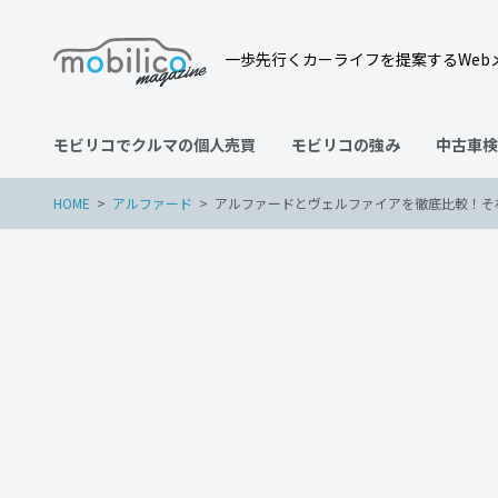
一歩先行くカーライフを提案するWeb
モビリコでクルマの個人売買
モビリコの強み
中古車検
HOME
アルファード
アルファードとヴェルファイアを徹底比較！そ
アルファード
2022年11月2日
アルファードとヴェルファ
力を詳しく紹介